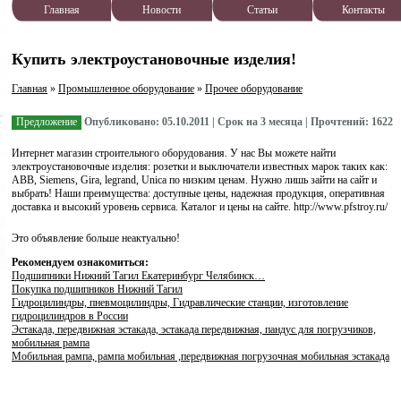
Главная
Новости
Статьи
Контакты
Купить электроустановочные изделия!
Главная
»
Промышленное оборудование
»
Прочее оборудование
Предложение
Опубликовано: 05.10.2011 | Срок на 3 месяца | Прочтений: 1622
Интернет магазин строительного оборудования. У нас Вы можете найти
электроустановочные изделия: розетки и выключатели известных марок таких как:
ABB, Siemens, Gira, legrand, Unica по низким ценам. Нужно лишь зайти на сайт и
выбрать! Наши преимущества: доступные цены, надежная продукция, оперативная
доставка и высокий уровень сервиса. Каталог и цены на сайте. http://www.pfstroy.ru/
Это объявление больше неактуально!
Рекомендуем ознакомиться:
Подшипники Нижний Тагил Екатеринбург Челябинск…
Покупка подшипников Нижний Тагил
Гидроцилиндры, пневмоцилиндры, Гидравлические станции, изготовление
гидроцилиндров в России
Эстакада, передвижная эстакада, эстакада передвижная, пандус для погрузчиков,
мобильная рампа
Мобильная рампа, рампа мобильная ,передвижная погрузочная мобильная эстакада