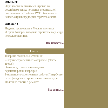
2012-02-09
Один из самых значимых игроков на
российском рынке по аренде строительной
спецтехники Г-Трайдинг РУС объявляет о
начале акции в предверии горячего сезона.
2011-09-14
Недавно прошедшая в Москве выставка
«СтройЭкспорт» подарила строительному миру
несколько новинок.
Все новости...
Статьи
токарные станки JET, станки JET
Сыпучие строительные материалы. (Часть
третья).
Этапы подготовки и проведения
перепланировки квартиры.
Безопасность строительных работ в Петербурге:
сетка фасадная и строительные вышки туры.
Полезные советы о ремонте
Все статьи...