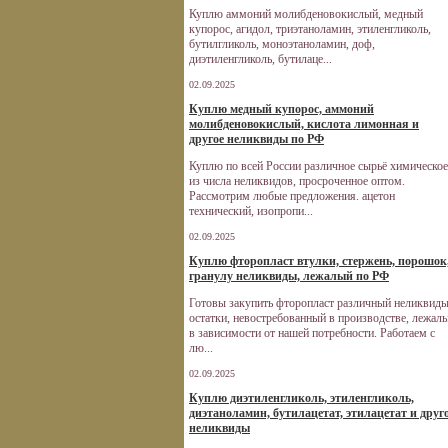
Куплю аммоний молибденовокислый, медный
купорос, агидол, триэтаноламин, этиленгликоль,
бутилгликоль, моноэтаноламин, доф,
диэтиленгликоль, бутилаце...
02.09.2025
Куплю медный купорос, аммоний
молибденовокислый, кислота лимонная и
другое неликвиды по РФ
Куплю по всей России различное сырьё химическое
из числа неликвидов, просроченное оптом.
Рассмотрим любые предложения. ацетон
технический, изопропи...
02.09.2025
Куплю фторопласт втулки, стержень, порошок
гранулу неликвиды, лежалый по РФ
Готовы закупить фторопласт различный неликвиды
остатки, невостребованный в производстве, лежал
в зависимости от нашей потребности. Работаем с
лю...
02.09.2025
Куплю диэтиленгликоль, этиленгликоль,
диэтаноламин, бутилацетат, этилацетат и друг
неликвиды