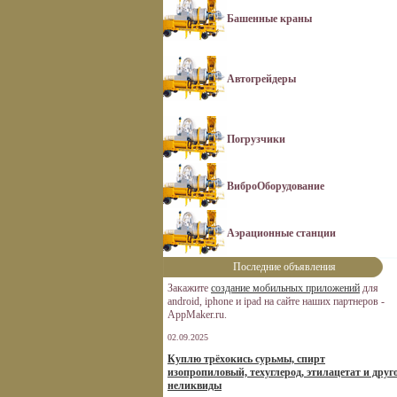
Башенные краны
Автогрейдеры
Погрузчики
ВиброОборудование
Аэрационные станции
Последние объявления
Закажите
создание мобильных приложений
для
android, iphone и ipad на сайте наших партнеров -
AppMaker.ru.
02.09.2025
Куплю трёхокись сурьмы, спирт
изопропиловый, техуглерод, этилацетат и друг
неликвиды