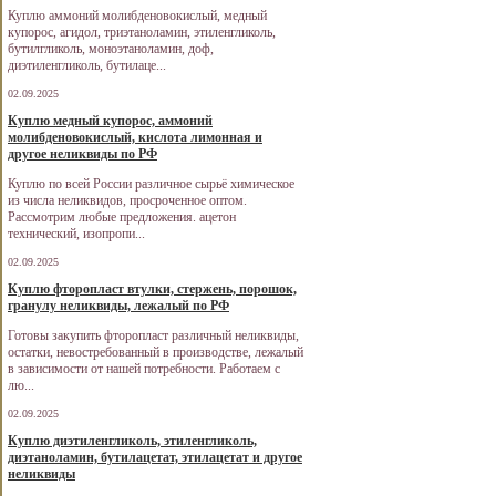
Куплю аммоний молибденовокислый, медный
купорос, агидол, триэтаноламин, этиленгликоль,
бутилгликоль, моноэтаноламин, доф,
диэтиленгликоль, бутилаце...
02.09.2025
Куплю медный купорос, аммоний
молибденовокислый, кислота лимонная и
другое неликвиды по РФ
Куплю по всей России различное сырьё химическое
из числа неликвидов, просроченное оптом.
Рассмотрим любые предложения. ацетон
технический, изопропи...
02.09.2025
Куплю фторопласт втулки, стержень, порошок,
гранулу неликвиды, лежалый по РФ
Готовы закупить фторопласт различный неликвиды,
остатки, невостребованный в производстве, лежалый
в зависимости от нашей потребности. Работаем с
лю...
02.09.2025
Куплю диэтиленгликоль, этиленгликоль,
диэтаноламин, бутилацетат, этилацетат и другое
неликвиды