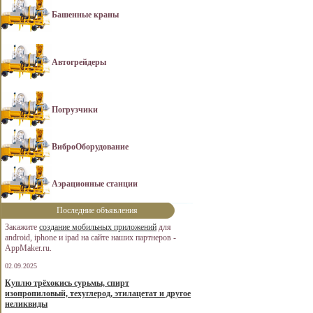
Башенные краны
Автогрейдеры
Погрузчики
ВиброОборудование
Аэрационные станции
Последние объявления
Закажите
создание мобильных приложений
для
android, iphone и ipad на сайте наших партнеров -
AppMaker.ru.
02.09.2025
Куплю трёхокись сурьмы, спирт
изопропиловый, техуглерод, этилацетат и другое
неликвиды