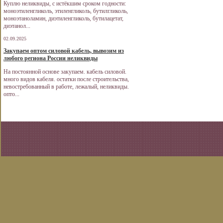
Куплю неликвиды, с истёкшим сроком годности:
моноэтиленгликоль, этиленгликоль, бутилгликоль,
моноэтаноламин, диэтиленгликоль, бутилацетат,
диэтанол...
02.09.2025
Закупаем оптом силовой кабель, вывозим из
любого региона России неликвиды
На постоянной основе закупаем. кабель силовой.
много видов кабеля. остатки после строительства,
невостребованный в работе, лежалый, неликвиды.
опто...