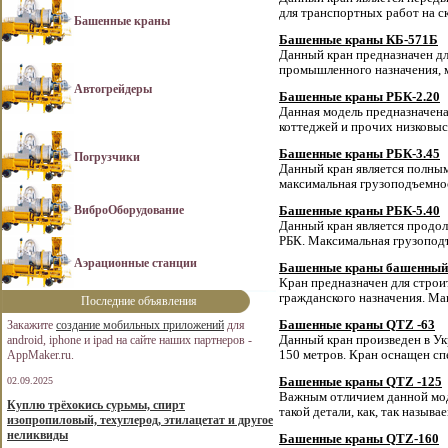
для транспортных работ на ск
Башенные краны
Башенные краны КБ-571Б
Данный кран предназначен дл
промышленного назначения, 
Автогрейдеры
Башенные краны РБК-2.20
Данная модель предназначена
коттеджей и прочих низковыс
Башенные краны РБК-3.45
Погрузчики
Данный кран является полным 
максимальная грузоподъемнос
ВиброОборудование
Башенные краны РБК-5.40
Данный кран является продо
РБК. Максимальная грузоподъ
Аэрационные станции
Башенные краны башенный 
Кран предназначен для стро
гражданского назначения. Ма
Последние объявления
Закажите
создание мобильных приложений
для
Башенные краны QTZ -63
android, iphone и ipad на сайте наших партнеров -
Данный кран произведен в Ук
AppMaker.ru.
150 метров. Кран оснащен с
02.09.2025
Башенные краны QTZ -125
Важным отличием данной мод
Куплю трёхокись сурьмы, спирт
такой детали, как, так называ
изопропиловый, техуглерод, этилацетат и другое
неликвиды
Башенные краны QTZ-160