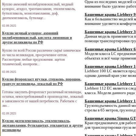
Одна из последних моделей с
Куплю аммоний молибденовокислый, медный
внимание было уделено работ
купорос, агидол, триэтаноламин, этиленгликоль,
бутилгликоль, моноэтаноламин, доф,
Башенные краны Liebherr 9
диэтиленгликоль, бутилаце...
Как и большинство моделей ко
внимание уделяется комфорт
02.09.2025
Башенные краны Liebherr 3
Куплю медный купорос, аммоний
Данная модель применяется п
молибденовокислый, кислота лимонная и
помощи транспортировки груз
другое неликвиды по РФ
Башенные краны Liebherr 6
Куплю по всей России различное сырьё химическое
Модели класса LC предназна
из числа неликвидов, просроченное оптом.
объектах и всё чаще применя
Рассмотрим любые предложения. ацетон
технический, изопропи...
Башенные краны Liebherr 
Liebherr 100 LC является пр
02.09.2025
однако данный кран уже можн
Куплю фторопласт втулки, стержень, порошок,
гранулу неликвиды, лежалый по РФ
Башенные краны Liebherr 1
Liebherr 112 EC является сл
Готовы закупить фторопласт различный неликвиды,
класса. Модели данного ряда
остатки, невостребованный в производстве, лежалый
в зависимости от нашей потребности. Работаем с
Башенные краны Liebherr 
лю...
Грузоподъемность данной мод
стрелы в 65 метров, грузопод
02.09.2025
Башенные краны Simma GT
Куплю диэтиленгликоль, этиленгликоль,
Кран предназначен для работ
диэтаноламин, бутилацетат, этилацетат и другое
для транспортировки груза ве
неликвиды
Башенные краны Liebherr 