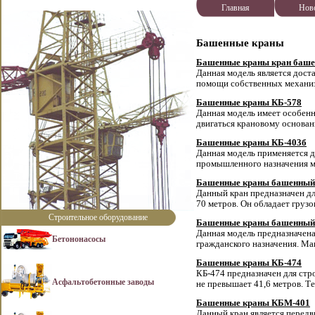
Главная
Нов
Башенные краны
Башенные краны кран баше
Данная модель является дост
помощи собственных механиз
Башенные краны КБ-578
Данная модель имеет особенн
двигаться крановому основан
Башенные краны КБ-403б
Данная модель применяется д
промышленного назначения м
Башенные краны башенный 
Данный кран предназначен дл
70 метров. Он обладает груз
Строительное оборудование
Башенные краны башенный 
Данная модель предназначена
Бетононасосы
гражданского назначения. Ма
Башенные краны КБ-474
КБ-474 предназначен для стр
Асфальтобетонные заводы
не превышает 41,6 метров. Те
Башенные краны КБМ-401
Данный кран является передв