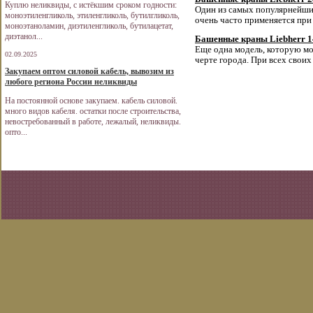
Куплю неликвиды, с истёкшим сроком годности:
Один из самых популярнейши
моноэтиленгликоль, этиленгликоль, бутилгликоль,
очень часто применяется при
моноэтаноламин, диэтиленгликоль, бутилацетат,
диэтанол...
Башенные краны Liebherr 
Еще одна модель, которую мо
02.09.2025
черте города. При всех свои
Закупаем оптом силовой кабель, вывозим из
любого региона России неликвиды
На постоянной основе закупаем. кабель силовой.
много видов кабеля. остатки после строительства,
невостребованный в работе, лежалый, неликвиды.
опто...