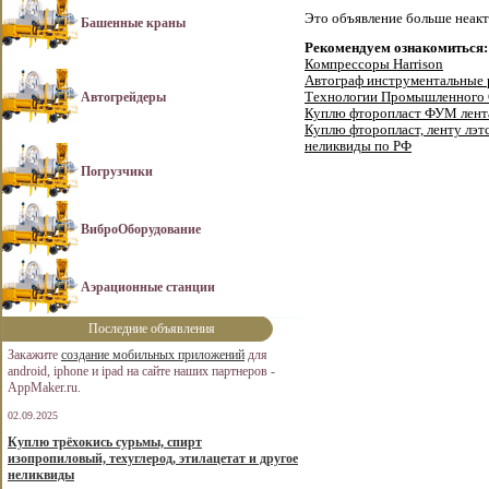
Это объявление больше неакт
Башенные краны
Рекомендуем ознакомиться:
Компрессоры Harrison
Автограф инструментальные
Технологии Промышленного 
Автогрейдеры
Куплю фторопласт ФУМ лента,
Куплю фторопласт, ленту лэтс
неликвиды по РФ
Погрузчики
ВиброОборудование
Аэрационные станции
Последние объявления
Закажите
создание мобильных приложений
для
android, iphone и ipad на сайте наших партнеров -
AppMaker.ru.
02.09.2025
Куплю трёхокись сурьмы, спирт
изопропиловый, техуглерод, этилацетат и другое
неликвиды