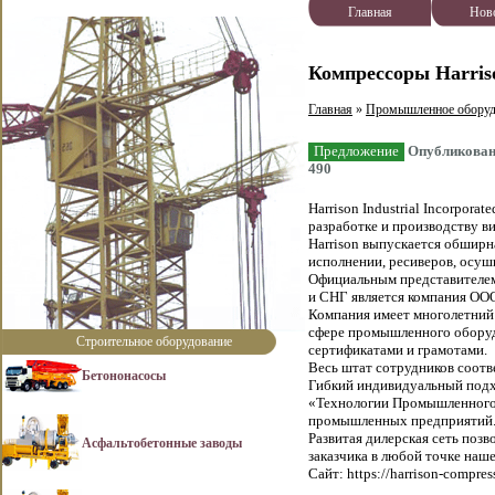
Главная
Нов
Компрессоры Harris
Главная
»
Промышленное оборуд
Предложение
Опубликовано
490
Harrison Industrial Incorpora
разработке и производству в
Harrison выпускается обширн
исполнении, ресиверов, осуш
Официальным представителем H
и СНГ является компания ОО
Компания имеет многолетний
сфере промышленного оборуд
Строительное оборудование
сертификатами и грамотами.
Весь штат сотрудников соот
Бетононасосы
Гибкий индивидуальный подх
«Технологии Промышленного
промышленных предприятий
Развитая дилерская сеть поз
Асфальтобетонные заводы
заказчика в любой точке наш
Сайт: https://harrison-compress