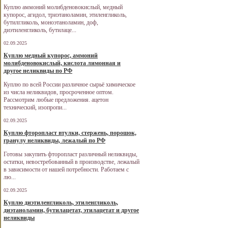
Куплю аммоний молибденовокислый, медный
купорос, агидол, триэтаноламин, этиленгликоль,
бутилгликоль, моноэтаноламин, доф,
диэтиленгликоль, бутилаце...
02.09.2025
Куплю медный купорос, аммоний
молибденовокислый, кислота лимонная и
другое неликвиды по РФ
Куплю по всей России различное сырьё химическое
из числа неликвидов, просроченное оптом.
Рассмотрим любые предложения. ацетон
технический, изопропи...
02.09.2025
Куплю фторопласт втулки, стержень, порошок,
гранулу неликвиды, лежалый по РФ
Готовы закупить фторопласт различный неликвиды,
остатки, невостребованный в производстве, лежалый
в зависимости от нашей потребности. Работаем с
лю...
02.09.2025
Куплю диэтиленгликоль, этиленгликоль,
диэтаноламин, бутилацетат, этилацетат и другое
неликвиды