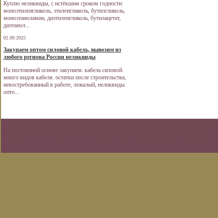
Куплю неликвиды, с истёкшим сроком годности:
моноэтиленгликоль, этиленгликоль, бутилгликоль,
моноэтаноламин, диэтиленгликоль, бутилацетат,
диэтанол...
02.09.2025
Закупаем оптом силовой кабель, вывозим из
любого региона России неликвиды
На постоянной основе закупаем. кабель силовой.
много видов кабеля. остатки после строительства,
невостребованный в работе, лежалый, неликвиды.
опто...