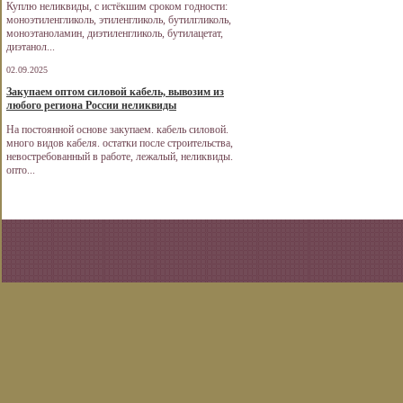
Куплю неликвиды, с истёкшим сроком годности:
моноэтиленгликоль, этиленгликоль, бутилгликоль,
моноэтаноламин, диэтиленгликоль, бутилацетат,
диэтанол...
02.09.2025
Закупаем оптом силовой кабель, вывозим из
любого региона России неликвиды
На постоянной основе закупаем. кабель силовой.
много видов кабеля. остатки после строительства,
невостребованный в работе, лежалый, неликвиды.
опто...