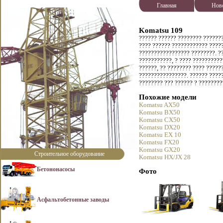
Главная
Нов
Komatsu 109
?????? ?????? ???????? ??????
???? ?????? ???????????? ????
????????????????? ????????. ??
???????????, ? ???? ??????????
??????, ?? ???????? ???? ?????
????????????????. ?????? ????
???????? ??? ?????? ? ????????
Похожие модели
Komatsu AX50
Komatsu BX50
Komatsu CX50
Komatsu DX20
Komatsu EX 10
Komatsu FX20
Komatsu GX20
Строительное оборудование
Komatsu HX/JX 28
Бетононасосы
Фото
Асфальтобетонные заводы