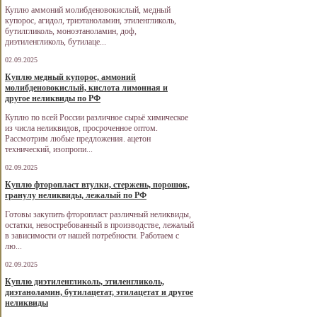
Куплю аммоний молибденовокислый, медный
купорос, агидол, триэтаноламин, этиленгликоль,
бутилгликоль, моноэтаноламин, доф,
диэтиленгликоль, бутилаце...
02.09.2025
Куплю медный купорос, аммоний
молибденовокислый, кислота лимонная и
другое неликвиды по РФ
Куплю по всей России различное сырьё химическое
из числа неликвидов, просроченное оптом.
Рассмотрим любые предложения. ацетон
технический, изопропи...
02.09.2025
Куплю фторопласт втулки, стержень, порошок,
гранулу неликвиды, лежалый по РФ
Готовы закупить фторопласт различный неликвиды,
остатки, невостребованный в производстве, лежалый
в зависимости от нашей потребности. Работаем с
лю...
02.09.2025
Куплю диэтиленгликоль, этиленгликоль,
диэтаноламин, бутилацетат, этилацетат и другое
неликвиды