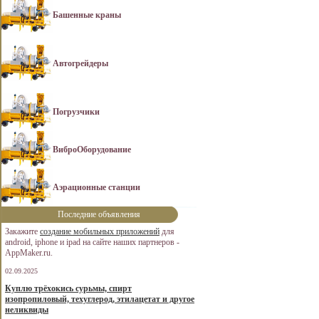
Башенные краны
Автогрейдеры
Погрузчики
ВиброОборудование
Аэрационные станции
Последние объявления
Закажите
создание мобильных приложений
для
android, iphone и ipad на сайте наших партнеров -
AppMaker.ru.
02.09.2025
Куплю трёхокись сурьмы, спирт
изопропиловый, техуглерод, этилацетат и другое
неликвиды