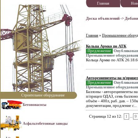
Главная
Нов
Доска объявлений ->
Добави
Главная
»
Промышленное оборуд
Кольца Армко по АТК
Предложение
Опубликовано
Промышленное оборудовани
Кольца Армко по АТК 26.18.6
Автореципиенты на п/прице
Предложение
Опубликовано
Промышленное оборудовани
Баллоны - автореципиенты на 
Строительное оборудование
п/прицеп ОДАЗ, семь баллоно
объём – 400л, раб. дав. – 15
Бетононасосы
документации, продление с...
Страница 12 из 12:
1
...
9
Асфальтобетонные заводы