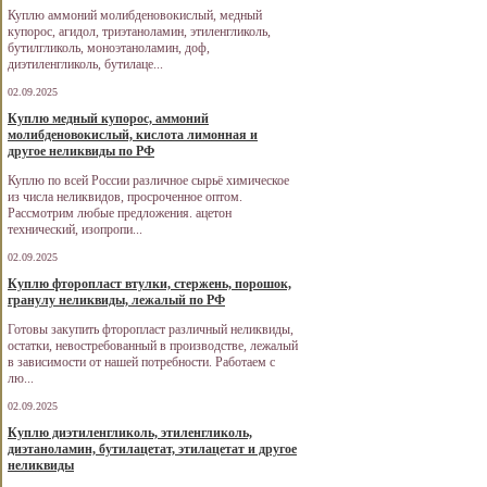
Куплю аммоний молибденовокислый, медный
купорос, агидол, триэтаноламин, этиленгликоль,
бутилгликоль, моноэтаноламин, доф,
диэтиленгликоль, бутилаце...
02.09.2025
Куплю медный купорос, аммоний
молибденовокислый, кислота лимонная и
другое неликвиды по РФ
Куплю по всей России различное сырьё химическое
из числа неликвидов, просроченное оптом.
Рассмотрим любые предложения. ацетон
технический, изопропи...
02.09.2025
Куплю фторопласт втулки, стержень, порошок,
гранулу неликвиды, лежалый по РФ
Готовы закупить фторопласт различный неликвиды,
остатки, невостребованный в производстве, лежалый
в зависимости от нашей потребности. Работаем с
лю...
02.09.2025
Куплю диэтиленгликоль, этиленгликоль,
диэтаноламин, бутилацетат, этилацетат и другое
неликвиды