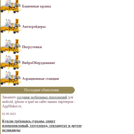
Башенные краны
Автогрейдеры
Погрузчики
ВиброОборудование
Аэрационные станции
Последние объявления
Закажите
создание мобильных приложений
для
android, iphone и ipad на сайте наших партнеров -
AppMaker.ru.
02.09.2025
Куплю трёхокись сурьмы, спирт
изопропиловый, техуглерод, этилацетат и другое
неликвиды