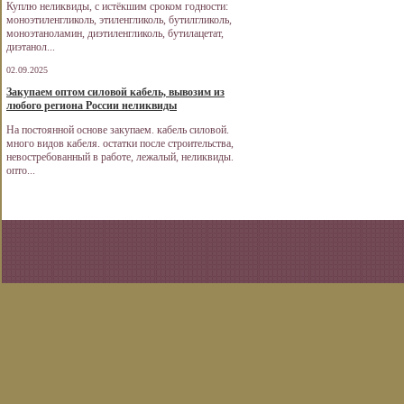
Куплю неликвиды, с истёкшим сроком годности:
моноэтиленгликоль, этиленгликоль, бутилгликоль,
моноэтаноламин, диэтиленгликоль, бутилацетат,
диэтанол...
02.09.2025
Закупаем оптом силовой кабель, вывозим из
любого региона России неликвиды
На постоянной основе закупаем. кабель силовой.
много видов кабеля. остатки после строительства,
невостребованный в работе, лежалый, неликвиды.
опто...